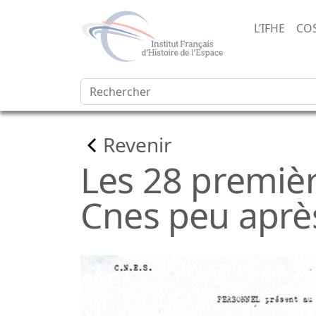
L’IFHE
CO
Revenir
Les 28 premiè
Cnes peu après