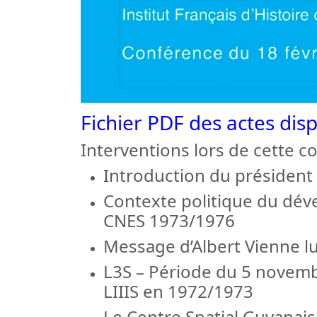
Fichier PDF des actes dis
Interventions lors de cette c
Introduction du président d
Contexte politique du déve
CNES 1973/1976
Message d’Albert Vienne l
L3S – Période du 5 novemb
LIIIS en 1972/1973
Le Centre Spatial Guyanais 