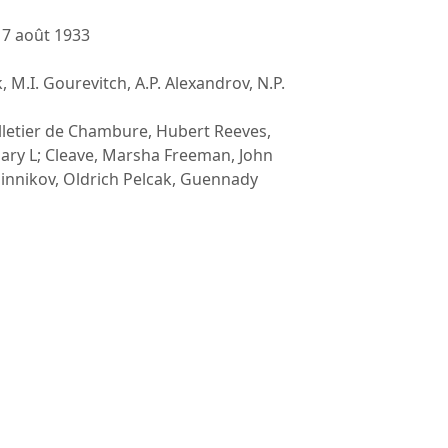
17 août 1933
 M.I. Gourevitch, A.P. Alexandrov, N.P.
elletier de Chambure, Hubert Reeves,
ry L; Cleave, Marsha Freeman, John
hinnikov, Oldrich Pelcak, Guennady