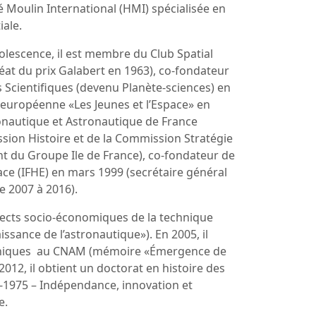
vé Moulin International (HMI) spécialisée en
ale.
olescence, il est membre du Club Spatial
éat du prix Galabert en 1963), co-fondateur
s Scientifiques (devenu Planète-sciences) en
n européenne «Les Jeunes et l’Espace» en
onautique et Astronautique de France
ion Histoire et de la Commission Stratégie
ent du Groupe Ile de France), co-fondateur de
space (IFHE) en mars 1999 (secrétaire général
e 2007 à 2016).
Aspects socio-économiques de la technique
sance de l’astronautique»). En 2005, il
echniques au CNAM (mémoire «Émergence de
 2012, il obtient un doctorat en histoire des
45-1975 – Indépendance, innovation et
e.