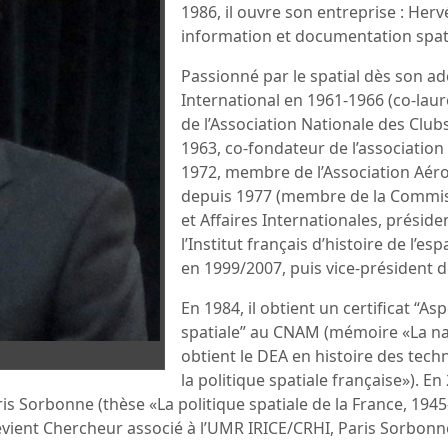
1986, il ouvre son entreprise : Her
information et documentation spati
Passionné par le spatial dès son ad
International en 1961-1966 (co-laur
de l’Association Nationale des Club
1963, co-fondateur de l’associatio
1972, membre de l’Association Aér
depuis 1977 (membre de la Commiss
et Affaires Internationales, présid
l’Institut français d’histoire de l’e
en 1999/2007, puis vice-président d
En 1984, il obtient un certificat “
spatiale” au CNAM (mémoire «La nais
obtient le DEA en histoire des t
la politique spatiale française»). En
aris Sorbonne (thèse «La politique spatiale de la France, 19
evient Chercheur associé à l’UMR IRICE/CRHI, Paris Sorbonn