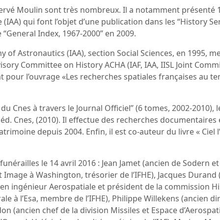
d’Hervé Moulin sont très nombreux. Il a notamment présent
(IAA) qui font l’objet d’une publication dans les “History Se
le “General Index, 1967-2000” en 2009.
y of Astronautics (IAA), section Social Sciences, en 1995, m
isory Committee on History ACHA (IAF, IAA, IISL Joint Committe
t pour l’ouvrage «Les recherches spatiales françaises au t
e du Cnes à travers le Journal Officiel” (6 tomes, 2002-2010),
 éd. Cnes, (2010). Il effectue des recherches documentaires 
imoine depuis 2004. Enfin, il est co-auteur du livre « Ciel l’
funérailles le 14 avril 2016 : Jean Jamet (ancien de Sodern et
Image à Washington, trésorier de l’IFHE), Jacques Durand (a
ien ingénieur Aerospatiale et président de la commission His
 l’Esa, membre de l’IFHE), Philippe Willekens (ancien direc
don (ancien chef de la division Missiles et Espace d’Aerospati