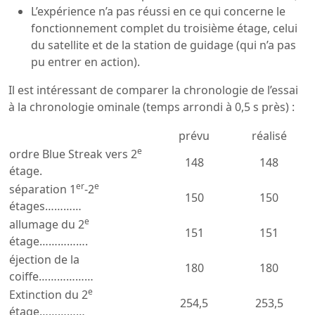
L’expérience n’a pas réussi en ce qui concerne le
fonctionnement complet du troisième étage, celui
du satellite et de la station de guidage (qui n’a pas
pu entrer en action).
Il est intéressant de comparer la chronologie de l’essai
à la chronologie ominale (temps arrondi à 0,5 s près) :
prévu
réalisé
e
ordre Blue Streak vers 2
148
148
étage.
er
e
séparation 1
-2
150
150
étages…………
e
allumage du 2
151
151
étage…………….
éjection de la
180
180
coiffe………………
e
Extinction du 2
254,5
253,5
étage……………