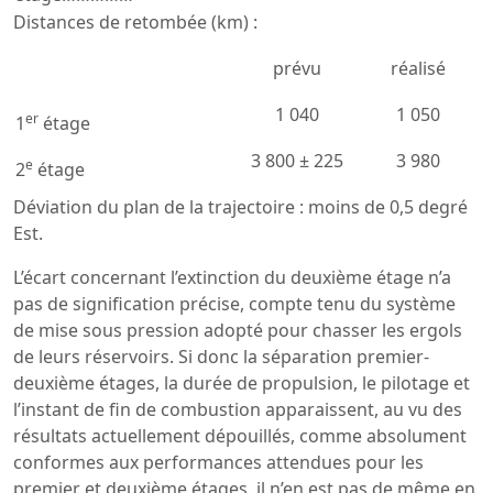
Distances de retombée (km) :
prévu
réalisé
1 040
1 050
er
1
étage
3 800 ± 225
3 980
e
2
étage
Déviation du plan de la trajectoire : moins de 0,5 degré
Est.
L’écart concernant l’extinction du deuxième étage n’a
pas de signification précise, compte tenu du système
de mise sous pression adopté pour chasser les ergols
de leurs réservoirs. Si donc la séparation premier-
deuxième étages, la durée de propulsion, le pilotage et
l’instant de fin de combustion apparaissent, au vu des
résultats actuellement dépouillés, comme absolument
conformes aux performances attendues pour les
premier et deuxième étages, il n’en est pas de même en