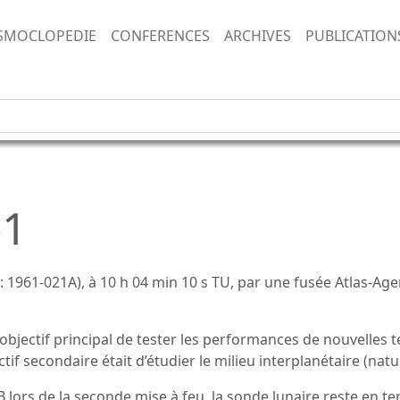
SMOCLOPEDIE
CONFERENCES
ARCHIVES
PUBLICATION
-1
1961-021A), à 10 h 04 min 10 s TU, par une fusée Atlas-Agen
objectif principal de tester les performances de nouvelles 
if secondaire était d’étudier le milieu interplanétaire (na
B lors de la seconde mise à feu, la sonde lunaire reste en te