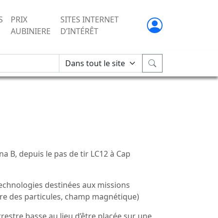
S
PRIX
SITES INTERNET
AUBINIERE
D’INTÉRÊT
a B, depuis le pas de tir LC12 à Cap
technologies destinées aux missions
ture des particules, champ magnétique)
rrestre basse au lieu d’être placée sur une