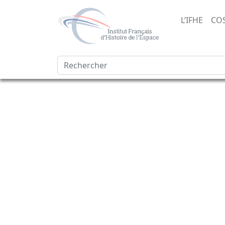
L’IFHE
CO