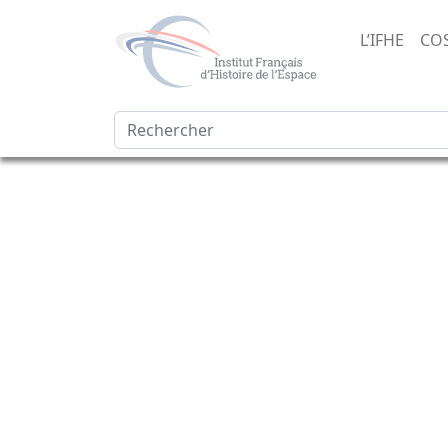
L’IFHE
CO