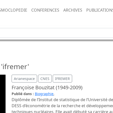
SMOCLOPEDIE
CONFERENCES
ARCHIVES
PUBLICATION
 'ifremer'
Arianespace
CNES
IFREMER
Françoise Bouzitat (1949-2009)
Publié dans :
Biographie
,
Diplômée de l’Institut de statistique de l’Université d
DESS d’économétrie de la recherche et développement
techniques nucléaires. Elle avait débuté sa carrièr