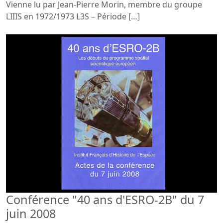
Vienne lu par Jean-Pierre Morin, membre du groupe
LIIIS en 1972/1973 L3S – Période […]
Conférence "40 ans d'ESRO-2B" du 7
juin 2008