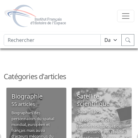
Catégories d'articles
Biographie
Satellite
scientifique
55 articles
30 articles
Biographies des
personnalités du spatial
A la découverte des
mondial, européen et
satellites scientifiques de
français mais aussi
leur naissance aux résultats
d'acteurs méconnus du
scientifiques à travers