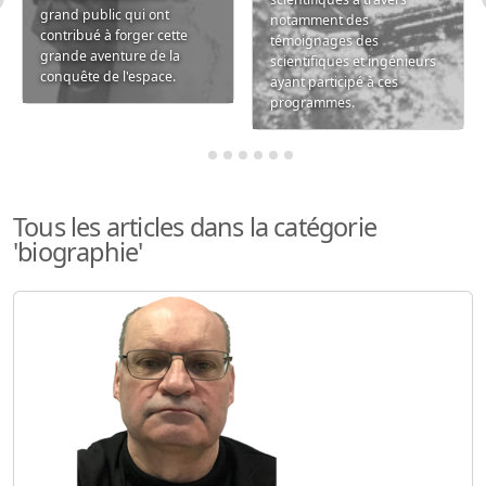
grand public qui ont
notamment des
contribué à forger cette
témoignages des
grande aventure de la
scientifiques et ingénieurs
conquête de l'espace.
ayant participé à ces
programmes.
Tous les articles dans la catégorie
'biographie'