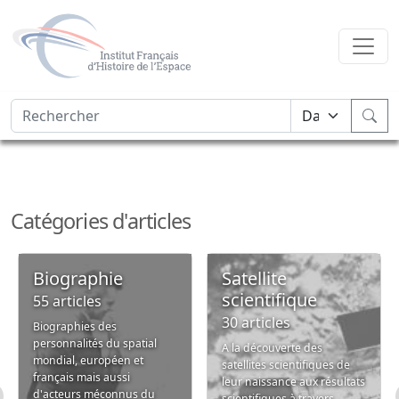
Catégories d'articles
Biographie
Satellite
scientifique
55 articles
30 articles
Biographies des
personnalités du spatial
A la découverte des
mondial, européen et
satellites scientifiques de
français mais aussi
leur naissance aux résultats
d'acteurs méconnus du
scientifiques à travers