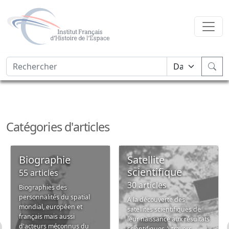
Catégories d'articles
Biographie
Satellite
scientifique
55 articles
30 articles
Biographies des
personnalités du spatial
A la découverte des
mondial, européen et
satellites scientifiques de
français mais aussi
leur naissance aux résultats
d'acteurs méconnus du
scientifiques à travers