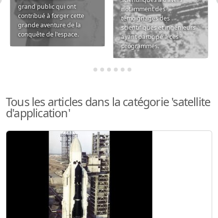
grand public qui ont
notamment des
contribué à forger cette
témoignages des
grande aventure de la
scientifiques et ingénieurs
conquête de l'espace.
ayant participé à ces
programmes.
Tous les articles dans la catégorie 'satellite
d'application'