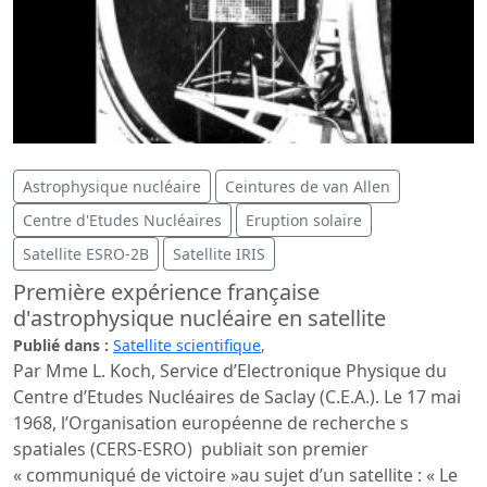
Astrophysique nucléaire
Ceintures de van Allen
Centre d'Etudes Nucléaires
Eruption solaire
Satellite ESRO-2B
Satellite IRIS
Première expérience française
d'astrophysique nucléaire en satellite
Publié dans :
Satellite scientifique
,
Par Mme L. Koch, Service d’Electronique Physique du
Centre d’Etudes Nucléaires de Saclay (C.E.A.). Le 17 mai
1968, l’Organisation européenne de recherche s
spatiales (CERS-ESRO) publiait son premier
« communiqué de victoire »au sujet d’un satellite : « Le