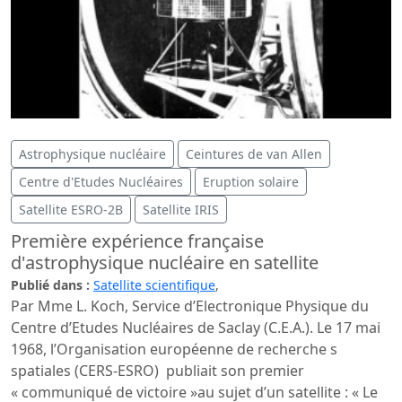
Astrophysique nucléaire
Ceintures de van Allen
Centre d'Etudes Nucléaires
Eruption solaire
Satellite ESRO-2B
Satellite IRIS
Première expérience française
d'astrophysique nucléaire en satellite
Publié dans :
Satellite scientifique
,
Par Mme L. Koch, Service d’Electronique Physique du
Centre d’Etudes Nucléaires de Saclay (C.E.A.). Le 17 mai
1968, l’Organisation européenne de recherche s
spatiales (CERS-ESRO) publiait son premier
« communiqué de victoire »au sujet d’un satellite : « Le