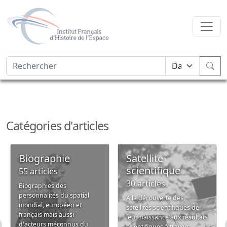
Catégories d'articles
Biographie
Satellite
scientifique
55 articles
30 articles
Biographies des
personnalités du spatial
A la découverte des
mondial, européen et
satellites scientifiques de
français mais aussi
leur naissance aux résultats
d'acteurs méconnus du
scientifiques à travers