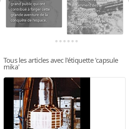
grand public qui ont
notamment des
contribué à forger cette
témoignages des
grande aventure de la
scientifiques et ingénieurs
conquête de l'espace.
ayant participé à ces
programmes.
Tous les articles avec l'étiquette 'capsule
mika'