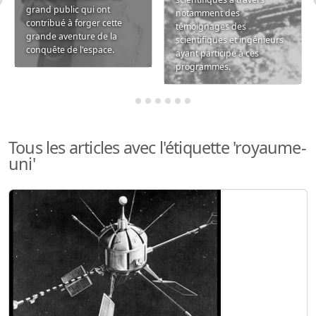
grand public qui ont
notamment des
contribué à forger cette
témoignages des
grande aventure de la
scientifiques et ingénieurs
conquête de l'espace.
ayant participé à ces
programmes.
Tous les articles avec l'étiquette 'royaume-
uni'