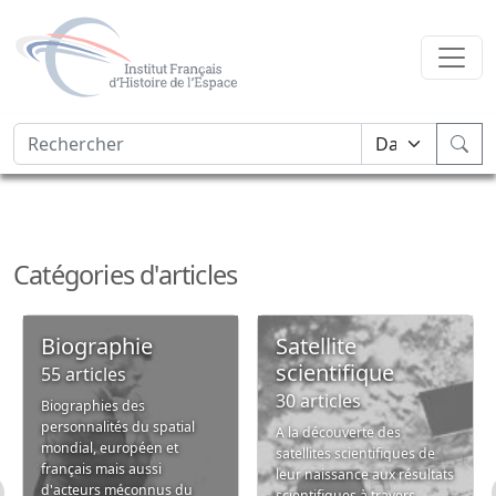
Catégories d'articles
Biographie
Satellite
scientifique
55 articles
30 articles
Biographies des
personnalités du spatial
A la découverte des
mondial, européen et
satellites scientifiques de
français mais aussi
leur naissance aux résultats
d'acteurs méconnus du
scientifiques à travers