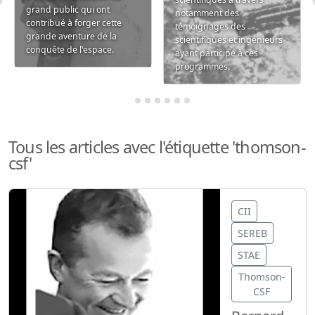
grand public qui ont
notamment des
contribué à forger cette
témoignages des
grande aventure de la
scientifiques et ingénieurs
conquête de l'espace.
ayant participé à ces
programmes.
Tous les articles avec l'étiquette 'thomson-
csf'
CII
SEREB
STAE
Thomson-
CSF