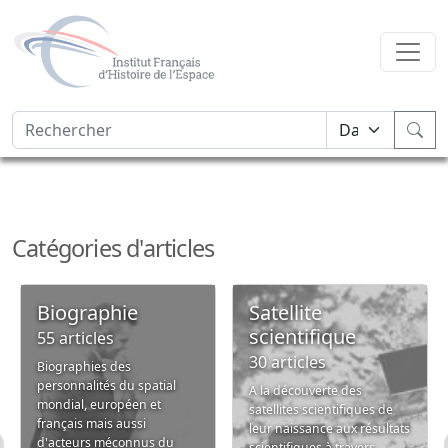
Catégories d'articles
Biographie
Satellite
scientifique
55 articles
30 articles
Biographies des
personnalités du spatial
A la découverte des
mondial, européen et
satellites scientifiques de
français mais aussi
leur naissance aux résultats
d'acteurs méconnus du
scientifiques à travers